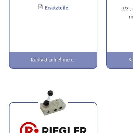
Ersatzteile
2/2-,
ro
Kontakt aufnehmen...
Ko