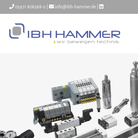
Skip
05971 808268-0
|
info@ibh-hammer.de
|
to
content