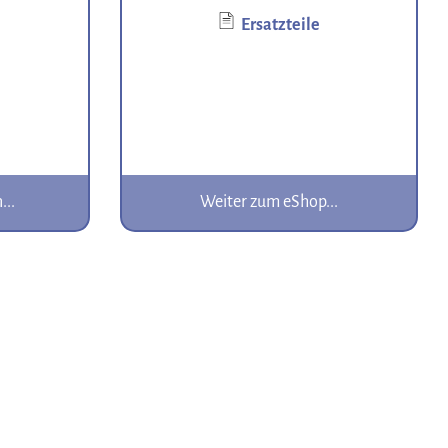
Ersatzteile
...
Weiter zum eShop...