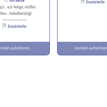
AP-Serie
Ersatzteile
 3/2-, 4/2-Wege, stößel-,
llen-, hebelbetätigt
——————
Ersatzteile
ntakt aufnehmen...
Kontakt aufnehmen