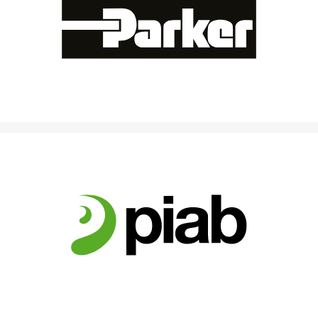
Partner für Pneumatik & Antriebstechnik – von robusten
Zylindern bis zu intelligenten Ventilinseln.
Partner für Vakuum-Automatisierung – Greifen, Heben &
Bewegen in der smarten Produktionswelt.