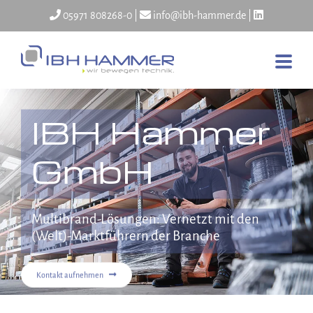
Skip
05971 808268-0
|
info@ibh-hammer.de
|
to
content
IBH Hammer
GmbH
Multibrand-Lösungen: Vernetzt mit den
(Welt)-Marktführern der Branche
Kontakt aufnehmen