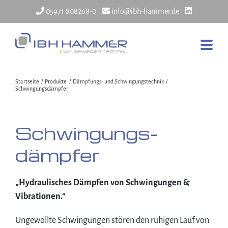
Skip
05971 808268-0
|
info@ibh-hammer.de
|
to
content
Startseite
Produkte
Dämpfungs- und Schwingungstechnik
Schwingungsdämpfer
Schwingungs­
dämpfer
„Hydraulisches Dämpfen von Schwingungen &
Vibrationen.“
Ungewollte Schwingungen stören den ruhigen Lauf von