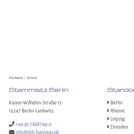
Startseite
Service
Stammsitz Berlin
Stando
Kaiser-Wilhelm-Straße 17
Berlin
12247 Berlin-Lankwitz
Rheine
Leipzig
+49 30 7668799-0
Dresden
info@ibh-hammer.de